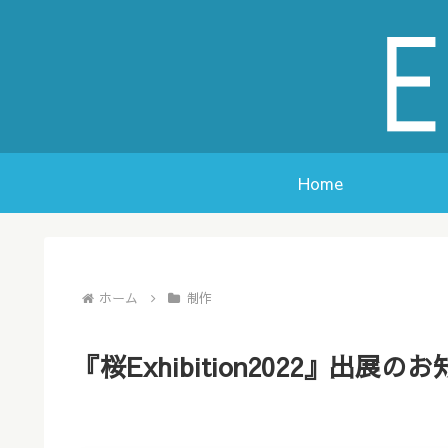
Home
ホーム
制作
『桜Exhibition2022』出展の