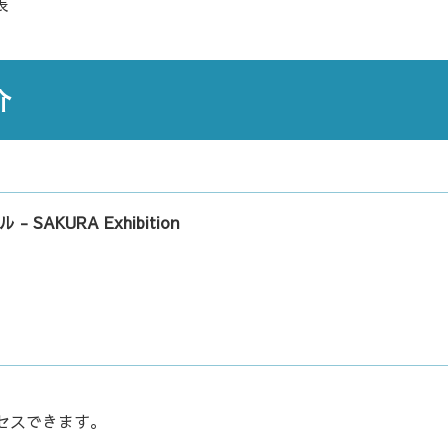
表
介
 SAKURA Exhibition
セスできます。